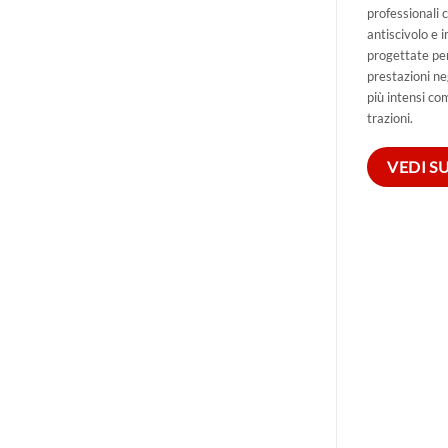
professionali 
antiscivolo e 
progettate pe
prestazioni ne
più intensi co
trazioni.
VEDI S