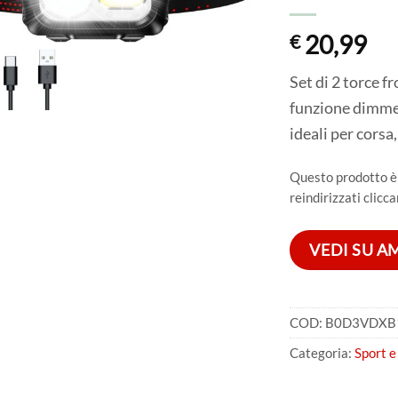
20,99
€
Set di 2 torce f
funzione dimmer
ideali per corsa
Questo prodotto è d
reindirizzati clicca
VEDI SU 
COD:
B0D3VDXB
Categoria:
Sport e