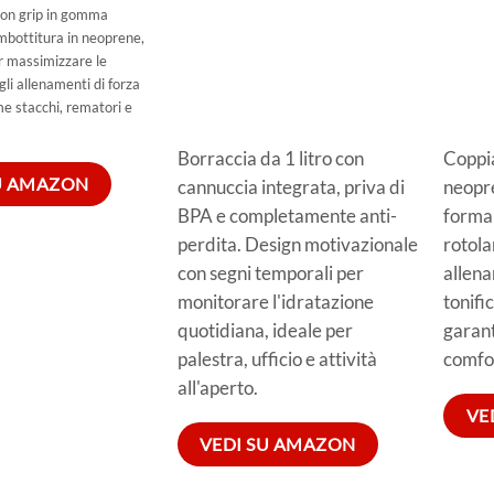
con grip in gomma
imbottitura in neoprene,
r massimizzare le
gli allenamenti di forza
me stacchi, rematori e
Borraccia da 1 litro con
Coppia
U AMAZON
cannuccia integrata, priva di
neopre
BPA e completamente anti-
forma 
perdita. Design motivazionale
rotola
con segni temporali per
allena
monitorare l'idratazione
tonifi
quotidiana, ideale per
garant
palestra, ufficio e attività
comfor
all'aperto.
VE
VEDI SU AMAZON