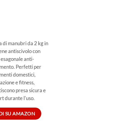
 di manubri da 2 kg in
ne antiscivolo con
esagonale anti-
mento. Perfetti per
menti domestici,
cazione e fitness,
iscono presa sicura e
t durante l'uso.
DI SU AMAZON