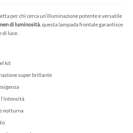
etta per chi cerca un’illuminazione potente e versatile
men di luminosità
, questa lampada frontale garantisce
 di luce.
l kit
azione super brillante
 esigenza
l’intensità
ne notturna
ato