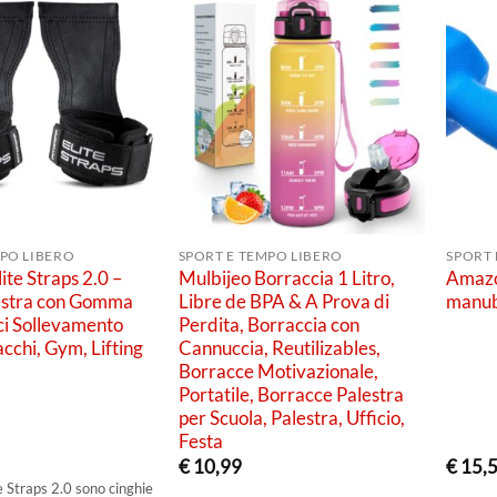
MPO LIBERO
SPORT E TEMPO LIBERO
SPORT 
lite Straps 2.0 –
Mulbijeo Borraccia 1 Litro,
Amazo
estra con Gomma
Libre de BPA & A Prova di
manub
ci Sollevamento
Perdita, Borraccia con
acchi, Gym, Lifting
Cannuccia, Reutilizables,
Borracce Motivazionale,
Portatile, Borracce Palestra
per Scuola, Palestra, Ufficio,
Festa
€
10,99
€
15,
te Straps 2.0 sono cinghie